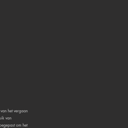
.
 van het vergaan
uik van
oegepast om het