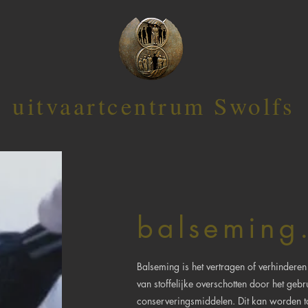
uitvaartcentrum Swolfs
balseming
Balseming is het vertragen of verhinderen
van stoffelijke overschotten door het gebr
conserveringsmiddelen. Dit kan worden t